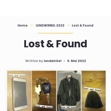
Skip
to
content
Home
LENDWIRBEL 2022
Lost & Found
Lost & Found
Written by
lendwirbel
•
9. Mai 2022