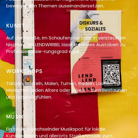
bewegenden Themen auseinandersetzen.
KUNST
Auf der Straße, im Schaufenster oder in versteckten
Nischen: Der LENDWIRBEL lässt kreatives Austoben zu.
Professionalisie-rungsgrad egal.
WORKSHOPS
Tanzen, Basteln, Malen, Turnen, Radeln, Lachen: Für
Menschen jeden Alters oder Levels – zum Bestaunen
und Lebendigfühlen.
MUSIK
Ein täglich wechselnder Musikspot für lokale
Künstler:innen und allerorts Straßenmusik: zum