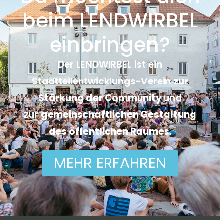
beim LENDWIRBEL
einbringen?
Der LENDWIRBEL ist ein
Stadtteilentwicklungs-Verein
zur
Stärkung der Community
und
zur
gemeinschaftlichen Gestaltung
des öffentlichen Raumes.
MEHR ERFAHREN