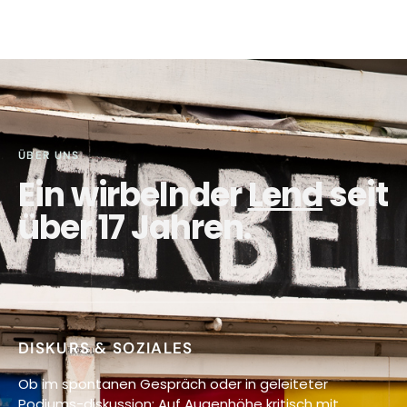
ÜBER UNS
Ein wirbelnder
Lend
seit
über 17 Jahren.
DISKURS & SOZIALES
Ob im spontanen Gespräch oder in geleiteter
Podiums-diskussion: Auf Augenhöhe kritisch mit