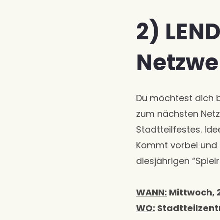
2) LEN
Netzwe
Du möchtest dich b
zum nächsten Netzw
Stadtteilfestes. I
Kommt vorbei und t
diesjährigen “Spiel
WANN:
Mittwoch, 
WO:
Stadtteilzent