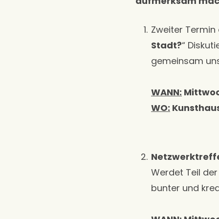
aufmerksam mac
Zweiter Termin 
Stadt?
“ Diskut
gemeinsam unse
WANN:
Mittwoc
WO:
Kunsthaus
Netzwerktreff
Werdet Teil der
bunter und krea