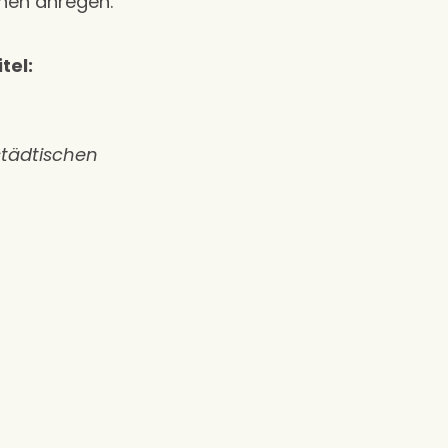
chen anregen.
tel:
städtischen