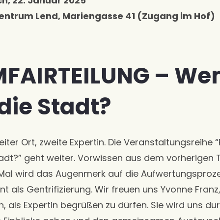
h, 22. Januar 2025
zentrum Lend, Mariengasse 41 (Zugang im Hof)
MFAIRTEILUNG – W
die Stadt?
ter Ort, zweite Expertin. Die Veranstaltungsreihe
dt?” geht weiter. Vorwissen aus dem vorherigen Te
 Mal wird das Augenmerk auf die Aufwertungsproz
t als Gentrifizierung. Wir freuen uns Yvonne Franz
n, als Expertin begrüßen zu dürfen. Sie wird uns d