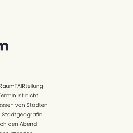
em
 “RaumFAIRteilung-
rmin ist nicht
essen von Städten
, Stadtgeografin
urch den Abend