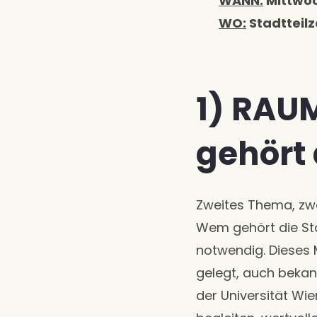
WANN:
Mittwoc
WO:
Stadtteil
1) RAU
gehört 
Zweites Thema, zwei
Wem gehört die Sta
notwendig. Dieses
gelegt, auch bekann
der Universität Wie