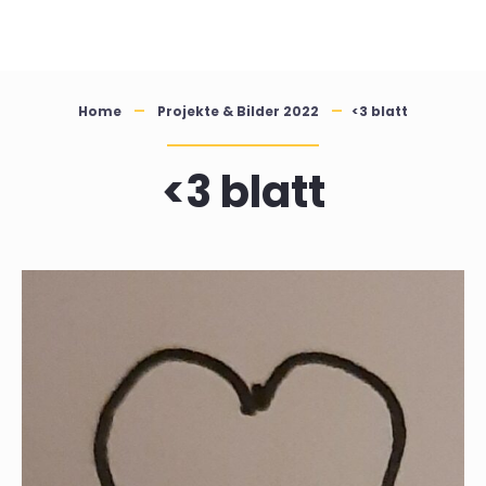
Skip
to
content
Home
Projekte & Bilder 2022
<3 blatt
<3 blatt