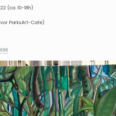
022 (ca. 10-18h)
vor ParksArt-Cafe)
m
496