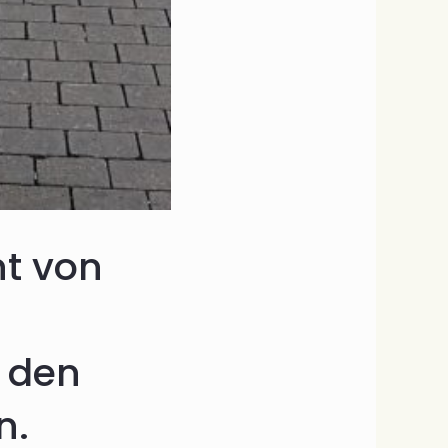
t von
h den
n.