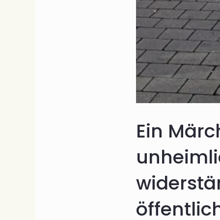
Ein Märc
unheimli
widerstä
öffentli