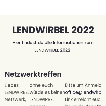
Skip
to
content
LENDWIRBEL 2022
Hier findest du alle Informationen zum
LENDWIRBEL 2022.
Netzwerktreffen
Liebes
ohne euch
Bitte um Anmeldu
LENDWIRBEL
würde es keinen
office@lendwirbel
Netzwerk,
LENDWIRBEL
Link erreicht euch