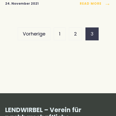
→
24. November 2021
READ MORE
Seitennummerierung
Vorherige
1
2
3
der
Beiträge
LENDWIRBEL – Verein für