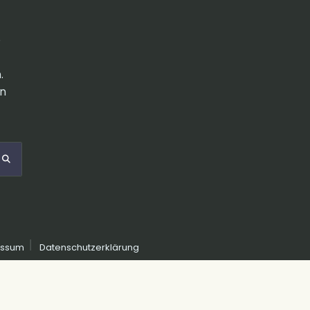
e
.
en
essum
Datenschutzerklärung
FACE