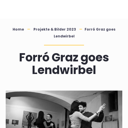
Skip
to
content
Home
Projekte & Bilder 2023
Forró Graz goes
Lendwirbel
Forró Graz goes
Lendwirbel