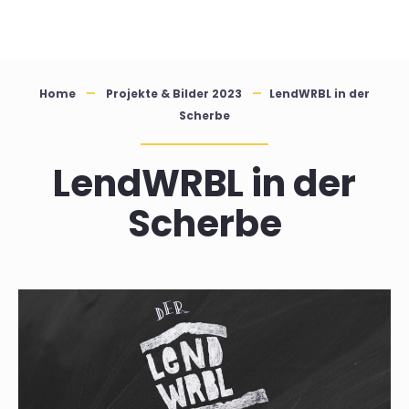
Skip
to
content
Home
Projekte & Bilder 2023
LendWRBL in der
Scherbe
LendWRBL in der
Scherbe