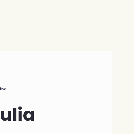
eind
ulia