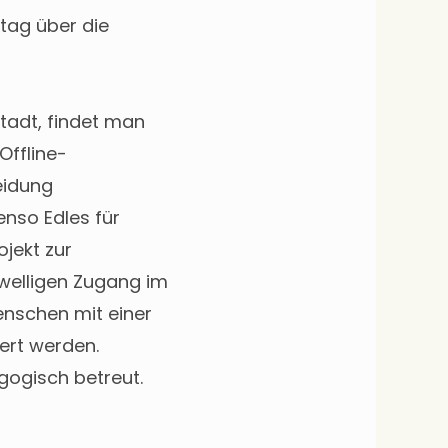
ltag über die
Stadt, findet man
Offline-
eidung
nso Edles für
ojekt zur
welligen Zugang im
enschen mit einer
ert werden.
gogisch betreut.