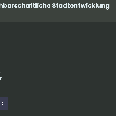
chbarschaftliche Stadtentwicklung
e
.
en