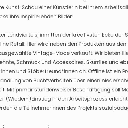
e Kunst. Schau einer Künstlerin bei ihrem Arbeitsal
ke ihre inspirierenden Bilder!
r Lendviertels, inmitten der kreativsten Ecke der 
ine Retail. Hier wird neben den Produkten aus den 
usgewählte Vintage-Mode verkauft. Wir bieten Kl
hnte, Schmuck und Accessoires, Skurriles und ebe
nnen und Stöberfreund*innen an. Offline ist ein Pr
andlung von Suchtverhalten über einen niedersch
it. Mit primär stundenweiser Beschäftigung soll M
r (Wieder-)Einstieg in den Arbeitsprozess erleicht
rden die TeilnehmerInnen des Projekts sozialpäda