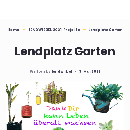
Skip
to
content
Home
LENDWIRBEL 2021
,
Projekte
Lendplatz Garten
Lendplatz Garten
Written by
lendwirbel
•
3. Mai 2021