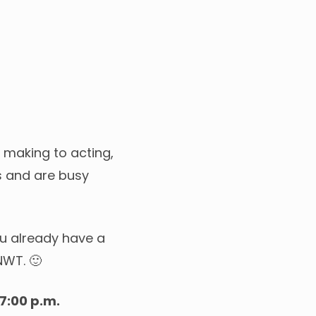
 making to acting,
as and are busy
ou already have a
NWT. 🙂
7:00 p.m.