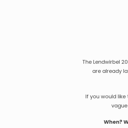
The Lendwirbel 20
are already la
If you would lik
vague 
When? We