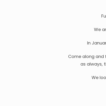
Fu
We ar
In Janua
Come along and fi
as always, 
We loo