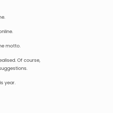
me.
nline.
he motto.
alised. Of course,
suggestions.
s year.